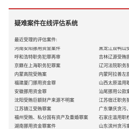
军职人员受贿巨额财产来源不明
包头贪污案内
北京高院滥用职权职务犯罪
江苏常州职务
福清滥用职权挪用公款案
汕头贪污罪再
疑难案件在线评估系统
合肥受贿滥用职权罪案件
贵州受贿、滥
河北廊坊玩忽职守罪案
淮南滥用职权
最近受理的评估案件:
河南安阳挪用资金案件
黑龙江双鸭山
呼和浩特职务犯罪再审
吉林辽源受贿
京籍在上海职务犯罪案
辽河法院职务
内蒙高院受贿案
内蒙阿拉善左
福建厦门挪用资金罪
山西太原滥用
安徽挪用资金罪
汕尾挪用公款
沈阳受贿巨额财产来源不明案
江苏宿迁职务
江苏镇江受贿罪案
广东肇庆贪污
福州受贿、私分国有资产及重婚罪案
石家庄滥用职
湖南挪用资金罪案件
山东滨州贪污