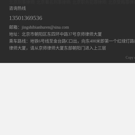
北京刑事律师
|
北京著名刑事律师
|
北京职务犯罪律师
|
北京受贿罪律
咨询热线
13501369536
邮箱：jingshibianhuren@sina.com
地址：北京市朝阳区东四环中路37号京师律师大厦
乘车路线：地铁6号线至金台路C口出，向东400米即第一个红绿灯路
律师大厦，请从京师律师大厦东部朝阳门进入上三层
Copy